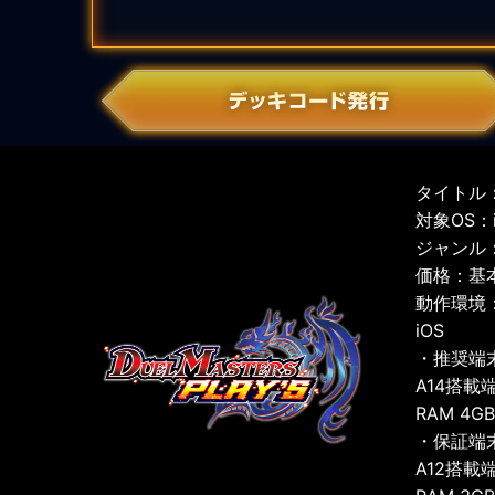
タイトル：
対象OS：iO
ジャンル
価格：基
動作環境
iOS
・推奨端
A14搭載
RAM 4G
・保証端
A12搭載