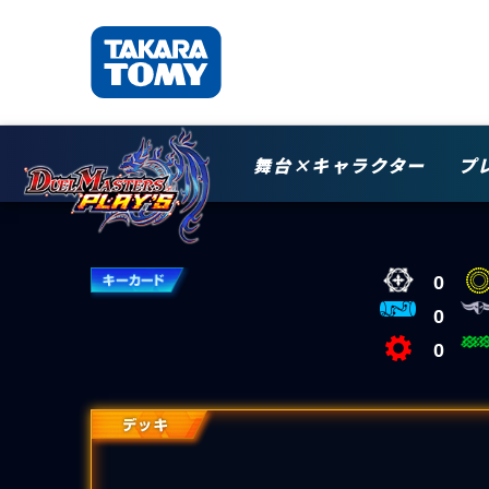
舞台×キャラクター
プ
0
0
0