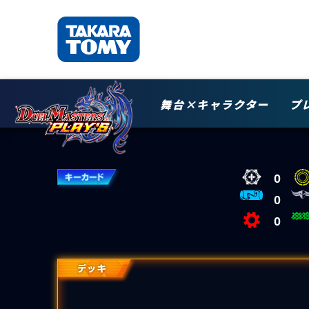
舞台×キャラクター
プ
0
0
0