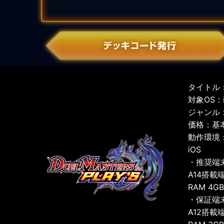
タイトル：
対象OS：iO
ジャンル
価格：基
動作環境
iOS
・推奨端
A14搭載
RAM 4G
・保証端
A12搭載