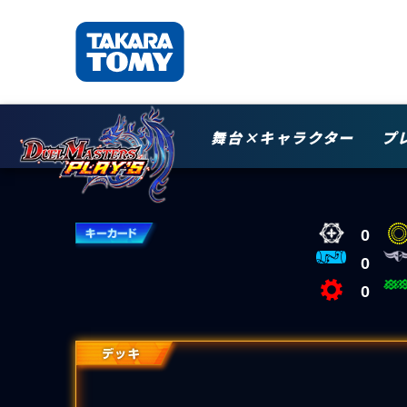
舞台×キャラクター
プ
0
0
0