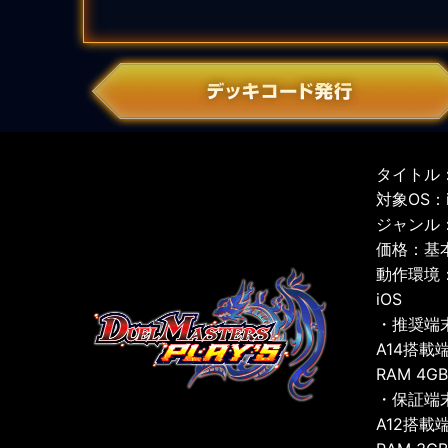
タイトル：
対象OS：iO
ジャンル
価格：基
動作環境
iOS
・推奨端
A14搭載
RAM 4G
・保証端
A12搭載