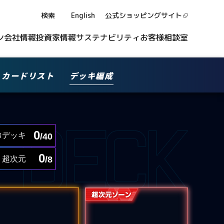
検索
English
公式ショッピング
サイト
ン
会社情報
投資家情報
サステナビリティ
お客様相談室
カードリスト
デッキ編成
0
デッキ
/40
0
超次元
/8