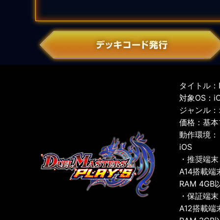
タイトル：D
対象OS：iOS
ジャンル：
価格：基本
動作環境：
iOS
・推奨端末
A14搭載端
RAM 4GB
・保証端末
A12搭載端