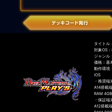
タイトル：
対象OS：iO
ジャンル
価格：基
動作環境
iOS
・推奨端
A14搭載
RAM 4G
・保証端
A12搭載