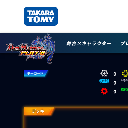
舞台×キャラクター
プ
0
0
0