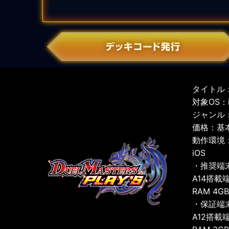
タイトル：
対象OS：iO
ジャンル
価格：基
動作環境
iOS
・推奨端
A14搭載
RAM 4G
・保証端
A12搭載