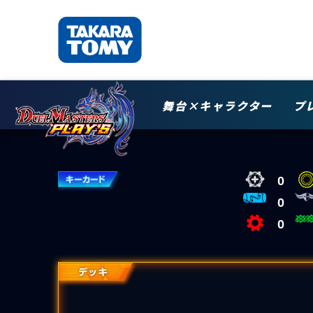
舞台×キャラクター
プ
0
0
0