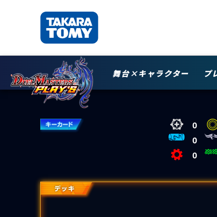
舞台×キャラクター
プ
0
0
0