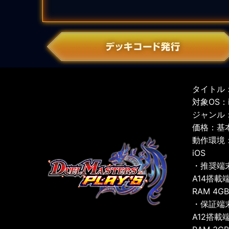
タイトル：
対象OS：iO
ジャンル
価格：基
動作環境
iOS
・推奨端
A14搭載
RAM 4G
・保証端
A12搭載