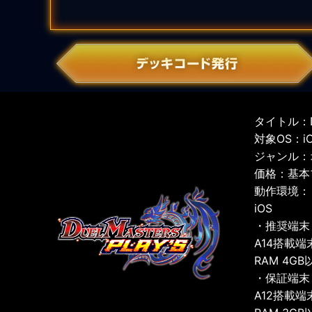
タイトル：D
対象OS：iOS
ジャンル：
価格：基本
動作環境：
iOS
・推奨端末
A14搭載端
RAM 4GB
・保証端末
A12搭載端