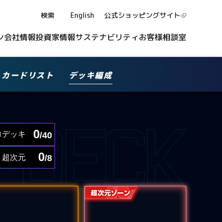
検索
English
公式ショッピング
サイト
ン
会社情報
投資家情報
サステナビリティ
お客様相談室
カードリスト
デッキ編成
0
デッキ
/40
0
超次元
/8