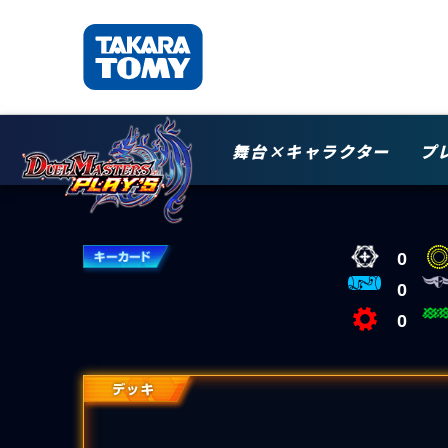
舞台×キャラクター
プ
0
0
0