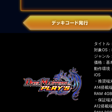
タイトル：
対象OS：iO
ジャンル
価格：基
動作環境
iOS
・推奨端
A14搭載
RAM 4G
・保証端
A12搭載