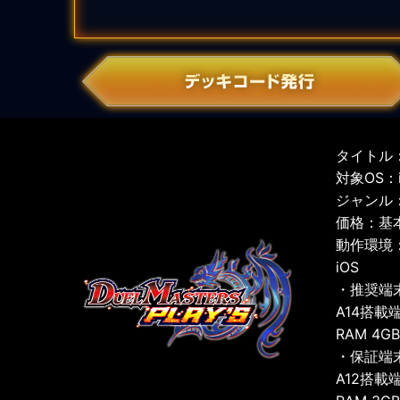
タイトル：
対象OS：iO
ジャンル
価格：基
動作環境
iOS
・推奨端
A14搭載
RAM 4G
・保証端
A12搭載