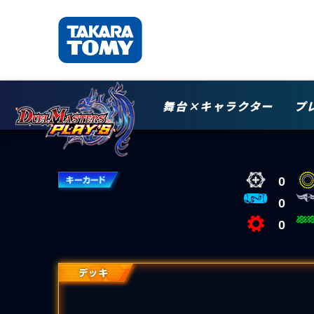
舞台×キャラクター
プ
0
0
0