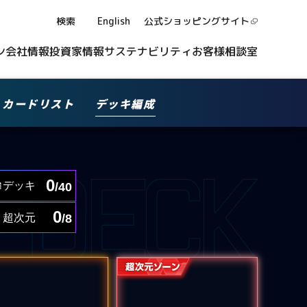
検索
English
公式ショッピング
サイト
ン
会社情報
投資家情報
サステナビリティ
お客様相談室
カードリスト
デッキ編成
0
デッキ
/40
0
超次元
/8