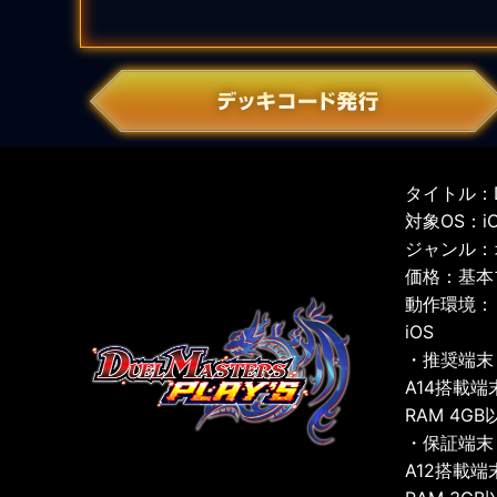
タイトル：D
対象OS：iOS
ジャンル：
価格：基本
動作環境：
iOS
・推奨端末
A14搭載端
RAM 4GB
・保証端末
A12搭載端