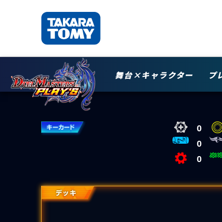
舞台×キャラクター
プ
0
0
0