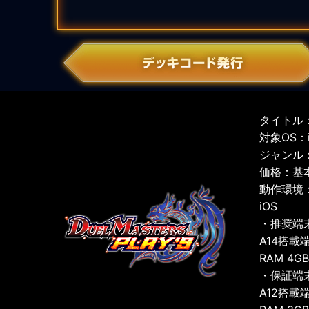
タイトル：
対象OS：iO
ジャンル
価格：基
動作環境
iOS
・推奨端
A14搭載
RAM 4G
・保証端
A12搭載