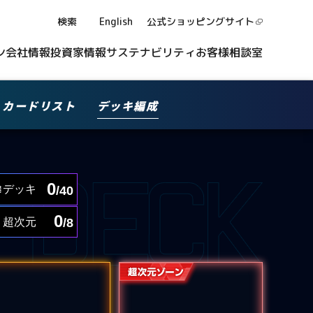
検索
English
公式ショッピング
サイト
ン
会社情報
投資家情報
サステナビリティ
お客様相談室
カードリスト
デッキ編成
0
デッキ
/40
0
超次元
/8