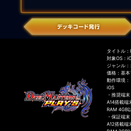
タイトル：D
対象OS：iOS
ジャンル：
価格：基本
動作環境：
iOS
・推奨端末
A14搭載端
RAM 4GB
・保証端末
A12搭載端