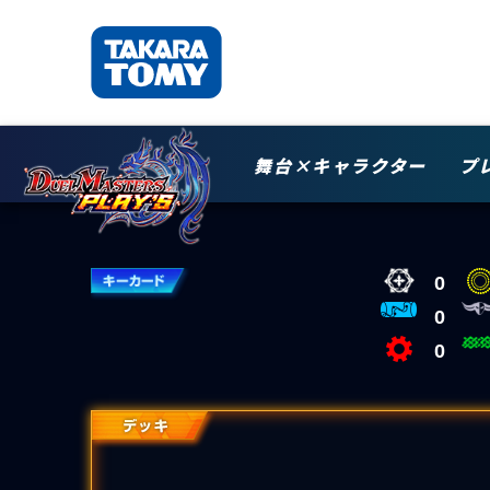
舞台×キャラクター
プ
0
0
0