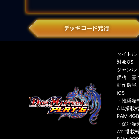
タイトル：
対象OS：iO
ジャンル
価格：基
動作環境
iOS
・推奨端
A14搭載
RAM 4G
・保証端
A12搭載