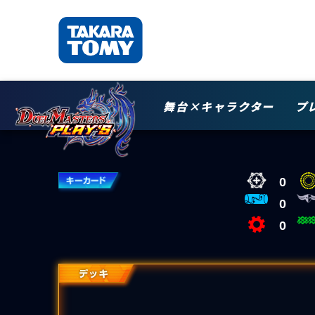
舞台×キャラクター
プ
0
0
0