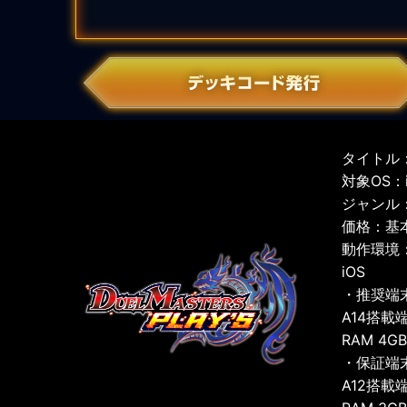
タイトル：
対象OS：iO
ジャンル
価格：基
動作環境
iOS
・推奨端
A14搭載
RAM 4G
・保証端
A12搭載