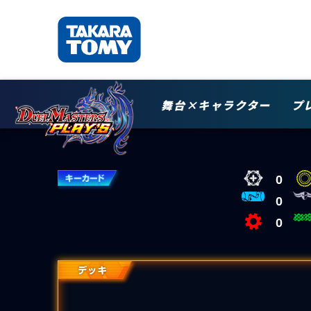
舞台×キャラクター
プ
0
0
0