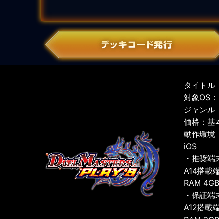
タイトル：
対象OS：iO
ジャンル
価格：基
動作環境
iOS
・推奨端
A14搭載
RAM 4G
・保証端
A12搭載